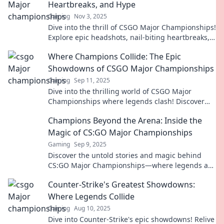
Heartbreaks, and Hype
Gaming
Nov 3, 2025
Dive into the thrill of CSGO Major Championships!
Explore epic headshots, nail-biting heartbreaks,
and the electrifying hype of competitive play.
Where Champions Collide: The Epic
Showdowns of CSGO Major Championships
Gaming
Sep 11, 2025
Dive into the thrilling world of CSGO Major
Championships where legends clash! Discover
epic showdowns and unforgettable moments that
Champions Beyond the Arena: Inside the
define esports!
Magic of CS:GO Major Championships
Gaming
Sep 9, 2025
Discover the untold stories and magic behind
CS:GO Major Championships—where legends are
made and rivalries ignite!
Counter-Strike's Greatest Showdowns:
Where Legends Collide
Gaming
Aug 10, 2025
Dive into Counter-Strike's epic showdowns! Relive