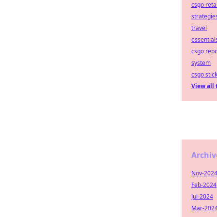
csgo ret
strategie
travel
essential
csgo repo
system
csgo stic
View all 
Archiv
Nov-202
Feb-2024
Jul-2024
Mar-202