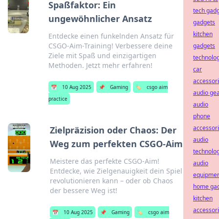
Spaßfaktor: Ein
tech gad
ungewöhnlicher Ansatz
gadgets
kitchen
Entdecke einen funkelnden Ansatz für
CSGO-Aim-Training! Verbessere deine
gadgets
Ziele mit Spaß und einzigartigen
technolo
Methoden. Jetzt mehr erfahren!
car
accessor
📅
10 Aug 2025
📌
Gaming
🏷️
csgo aim
audio ge
practice
audio
phone
accessor
Zielpräzision oder Chaos: Der
audio
Weg zum perfekten CSGO-Aim
technolo
Meistere das perfekte CSGO-Aim!
audio
Entdecke, wie Zielgenauigkeit dein Spiel
equipme
revolutionieren kann – oder ob Chaos
home ga
der bessere Weg ist!
kitchen
accessor
📅
10 Aug 2025
📌
Gaming
🏷️
csgo aim