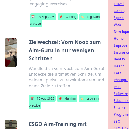
engaging exercises.
Travel
Gaming
📅
09 Sep 2025
📌
Gaming
🏷️
csgo aim
Sports
practice
Web
Develop
Home
Zielwechsel: Vom Noob zum
Improve
Aim-Guru in nur wenigen
Insuranc
Schritten
Beauty
Health
Wandle dich vom Noob zum Aim-Guru!
Cars
Entdecke die ultimativen Schritte, um
deinen Spielstil zu revolutionieren und
Photogra
deine Ziele zu treffen.
Pets
Software
📅
10 Aug 2025
📌
Gaming
🏷️
csgo aim
Educatio
practice
Finance
Program
SEO
CSGO Aim-Training mit
SEO APIs