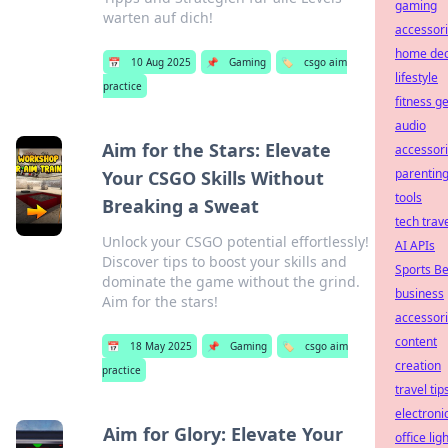
gaming
warten auf dich!
accessor
home de
📅
10 Aug 2025
📌
Gaming
🏷️
csgo aim
lifestyle
practice
fitness g
audio
Aim for the Stars: Elevate
accessor
parentin
Your CSGO Skills Without
tools
Breaking a Sweat
tech trav
Unlock your CSGO potential effortlessly!
AI APIs
Discover tips to boost your skills and
Sports Be
dominate the game without the grind.
business
Aim for the stars!
accessor
content
📅
18 May 2025
📌
Gaming
🏷️
csgo aim
creation
practice
travel tip
electroni
Aim for Glory: Elevate Your
office lig