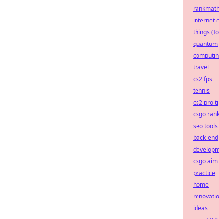
rankmat
internet o
things (Io
quantum
computin
travel
cs2 fps
tennis
cs2 pro t
csgo ran
seo tools
back-end
develop
csgo aim
practice
home
renovati
ideas