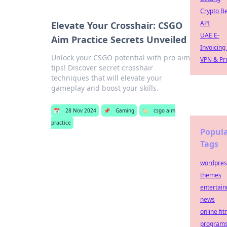
Crypto Be
API
Elevate Your Crosshair: CSGO
UAE E-
Aim Practice Secrets Unveiled
Invoicing
Unlock your CSGO potential with pro aim
VPN & Pr
tips! Discover secret crosshair
techniques that will elevate your
gameplay and boost your skills.
📅
28 Nov 2024
📌
Gaming
🏷️
csgo aim
practice
Popul
Tags
wordpres
themes
entertai
news
online fit
program