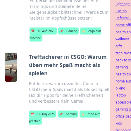
Entdecke die Geheimnisse des Aim-
lighting t
Trainings und steigere deine
Casino
Zielgenauigkeit blitzschnell! Werde zum
Meister im Kopfschüsse setzen!
Referral
home off
📅
10 Aug 2025
📌
Gaming
🏷️
csgo aim
health a
practice
wellness
gifts
tech revi
Treffsicherer in CSGO: Warum
back to s
üben mehr Spaß macht als
gaming
spielen
health tip
home aud
Entdecke, warum gezieltes Üben in
biking
CSGO mehr Spaß macht als bloßes Spiel!
Hol dir Tipps für deine Treffsicherheit
laptop
und verbessere dein Game!
accessor
gaming gi
📅
10 Aug 2025
📌
Gaming
🏷️
csgo aim
office de
practice
kids
technolo