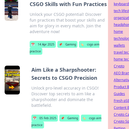
CSGO Skills with Fun Practices
keyboard
tech lifes
Unlock your CSGO potential! Discover
organizat
fun practices that boost your skills and
headpho
aim for glory in every match. Join the
adventure now!
home
technolo
📅
14 Apr 2025
📌
Gaming
🏷️
csgo aim
wallets
practice
travel te
home tec
Crypto
Aim Like a Sharpshooter:
AEO Bra
Secrets to CSGO Precision
Alternati
Product 
Unlock pro-level accuracy in CSGO!
Discover top secrets to aim like a
Guides
sharpshooter and dominate the
Fresh pS
battlefield.
Content 
Crypto C
📅
05 Feb 2025
📌
Gaming
🏷️
csgo aim
Crypto Sp
practice
Betting