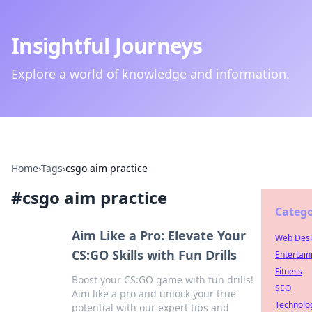
Insightful Journeys
Explore a world of knowledge and information.
Home
›
Tags
›
csgo aim practice
#
csgo aim practice
Catego
Aim Like a Pro: Elevate Your
Web Des
CS:GO Skills with Fun Drills
Entertai
Fitness
Boost your CS:GO game with fun drills!
SEO
Aim like a pro and unlock your true
Technolo
potential with our expert tips and