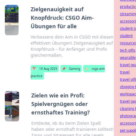
productiv
Zielgenauigkeit auf
streamin
Knopfdruck: CSGO Aim-
accessor
Übungen für alle
student g
student
Verbessere dein Aim in CSGO mit diesen
effektiven Übungen! Zielgenauigkeit auf
resource
Knopfdruck – für Anfänger und Profis
tech gifts
gleichermaßen.
wearable
travel ge
📅
10 Aug 2025
📌
Gaming
🏷️
csgo aim
travel
practice
travel gif
vlogging 
workspa
Zielen wie ein Profi:
travel ga
Spielvergnügen oder
cleaning 
ernsthaftes Training?
photogra
Entdecke, ob du beim Zielen Spaß
accessor
haben oder ernsthaft trainieren solltest!
pet suppl
Tipps und Strategien für alle Levels