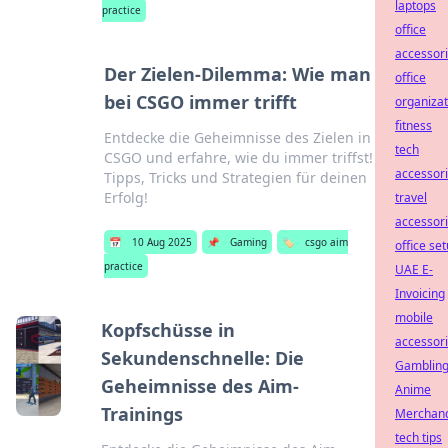
laptops
practice
office
accessor
Der Zielen-Dilemma: Wie man
office
bei CSGO immer trifft
organizat
fitness
Entdecke die Geheimnisse des Zielen in
tech
CSGO und erfahre, wie du immer triffst!
accessor
Tipps, Tricks und Strategien für deinen
Erfolg!
travel
accessor
📅
10 Aug 2025
📌
Gaming
🏷️
csgo aim
office se
practice
UAE E-
Invoicing
mobile
Kopfschüsse in
accessor
Sekundenschnelle: Die
Gamblin
Geheimnisse des Aim-
Anime
Trainings
Merchan
tech tips