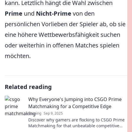
kann. Letztlich hängt die Wahl zwischen
Prime
und
Nicht-Prime
von den
persönlichen Vorlieben der Spieler ab, ob sie
eine höhere Wettbewerbsfähigkeit suchen
oder weiterhin in offenen Matches spielen
möchten.
Related reading
Why Everyone's Jumping into CSGO Prime
Matchmaking for a Competitive Edge
Gaming
Sep 9, 2025
Discover why gamers are flocking to CSGO Prime
Matchmaking for that unbeatable competitive
advantage! Don't miss out on the action!