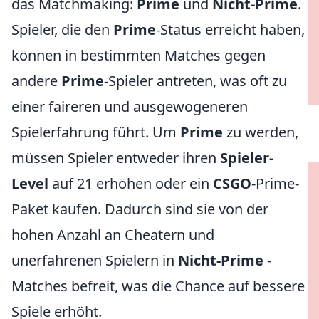
das Matchmaking:
Prime
und
Nicht-Prime
.
Spieler, die den
Prime
-Status erreicht haben,
können in bestimmten Matches gegen
andere
Prime
-Spieler antreten, was oft zu
einer faireren und ausgewogeneren
Spielerfahrung führt. Um
Prime
zu werden,
müssen Spieler entweder ihren
Spieler-
Level
auf 21 erhöhen oder ein
CSGO
-Prime-
Paket kaufen. Dadurch sind sie von der
hohen Anzahl an Cheatern und
unerfahrenen Spielern in
Nicht-Prime
-
Matches befreit, was die Chance auf bessere
Spiele erhöht.