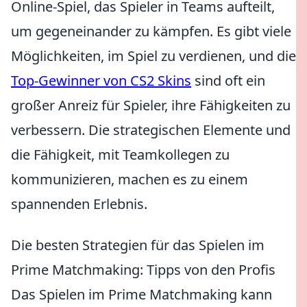
Online-Spiel, das Spieler in Teams aufteilt,
um gegeneinander zu kämpfen. Es gibt viele
Möglichkeiten, im Spiel zu verdienen, und die
Top-Gewinner von CS2 Skins
sind oft ein
großer Anreiz für Spieler, ihre Fähigkeiten zu
verbessern. Die strategischen Elemente und
die Fähigkeit, mit Teamkollegen zu
kommunizieren, machen es zu einem
spannenden Erlebnis.
Die besten Strategien für das Spielen im
Prime Matchmaking: Tipps von den Profis
Das Spielen im Prime Matchmaking kann