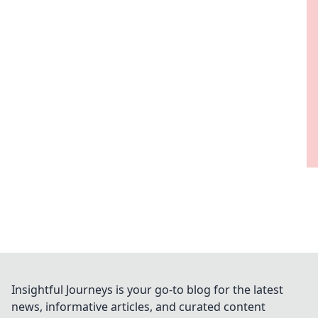
Insightful Journeys is your go-to blog for the latest
news, informative articles, and curated content