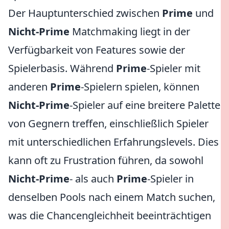
Der Hauptunterschied zwischen
Prime
und
Nicht-Prime
Matchmaking liegt in der
Verfügbarkeit von Features sowie der
Spielerbasis. Während
Prime
-Spieler mit
anderen
Prime
-Spielern spielen, können
Nicht-Prime
-Spieler auf eine breitere Palette
von Gegnern treffen, einschließlich Spieler
mit unterschiedlichen Erfahrungslevels. Dies
kann oft zu Frustration führen, da sowohl
Nicht-Prime
- als auch
Prime
-Spieler in
denselben Pools nach einem Match suchen,
was die Chancengleichheit beeinträchtigen