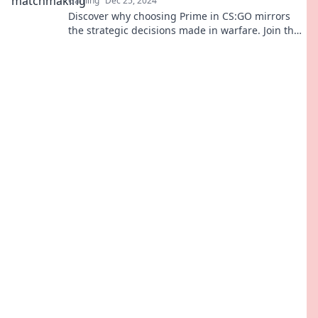
Gaming
Dec 25, 2024
Discover why choosing Prime in CS:GO mirrors
the strategic decisions made in warfare. Join the
battle for victory today!