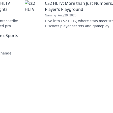
w HLTV
CS2 HLTV: More than Just Numbers, 
ghts
Player's Playground
Gaming
Aug 29, 2025
nter-Strike
Dive into CS2 HLTV, where stats meet st
zed pro
Discover player secrets and gameplay
side scoop!
insights that elevate your gaming expe
ie eSports-
today!
echende
 neuesten