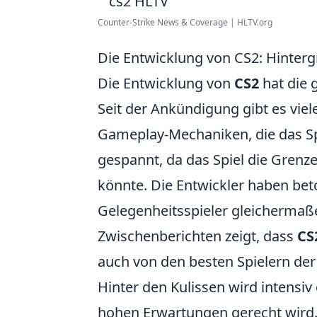
Counter-Strike News & Coverage | HLTV.org
Die Entwicklung von CS2: Hinter
Die Entwicklung von
CS2
hat die 
Seit der Ankündigung gibt es vie
Gameplay-Mechaniken, die das Spi
gespannt, da das Spiel die Gren
könnte. Die Entwickler haben beto
Gelegenheitsspieler gleichermaße
Zwischenberichten zeigt, dass
CS
auch von den besten Spielern der
Hinter den Kulissen wird intensiv
hohen Erwartungen gerecht wird. 