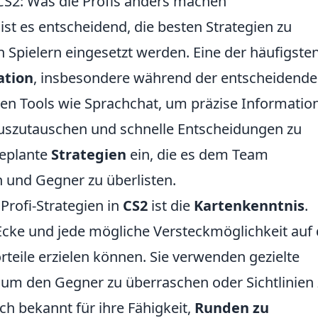
 CS2: Was die Profis anders machen
ist es entscheidend, die besten Strategien zu
n Spielern eingesetzt werden. Eine der häufigste
tion
, insbesondere während der entscheidend
tzen Tools wie Sprachchat, um präzise Informatio
auszutauschen und schnelle Entscheidungen zu
geplante
Strategien
ein, die es dem Team
 und Gegner zu überlisten.
Profi-Strategien in
CS2
ist die
Kartenkenntnis
.
 Ecke und jede mögliche Versteckmöglichkeit auf 
teile erzielen können. Sie verwenden gezielte
um den Gegner zu überraschen oder Sichtlinien
uch bekannt für ihre Fähigkeit,
Runden zu