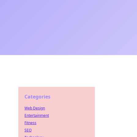
Categories
Web Design
Entertainment
Fitness
SEO