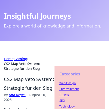
Insightful Journeys
Explore a world of knowledge and information.
Home
›
Gaming
›
CS2 Map Veto System:
Strategie für den Sieg
Categories
CS2 Map Veto System:
Web Design
Strategie für den Sieg
Entertainment
By
Ana Reyes
·
August 10,
Fitness
2025
SEO
Technology