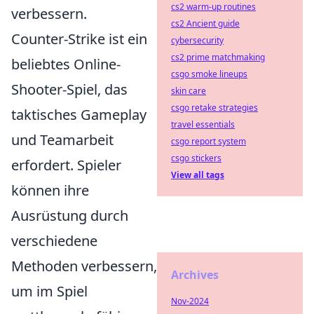
cs2 warm-up routines
verbessern.
cs2 Ancient guide
Counter-Strike ist ein
cybersecurity
cs2 prime matchmaking
beliebtes Online-
csgo smoke lineups
Shooter-Spiel, das
skin care
csgo retake strategies
taktisches Gameplay
travel essentials
und Teamarbeit
csgo report system
csgo stickers
erfordert. Spieler
View all tags
können ihre
Ausrüstung durch
verschiedene
Methoden verbessern,
Archives
um im Spiel
Nov-2024