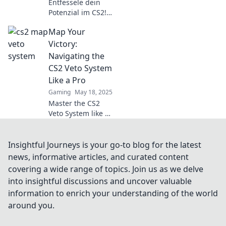
Entfessele dein
Potenzial im CS2!
Entdecke die
Map Your
Geheimnisse des
Map Veto Systems
Victory:
und dominiere
Navigating the
dein nächstes
CS2 Veto System
Match!
Like a Pro
Gaming
May 18, 2025
Master the CS2
Veto System like a
champion!
Uncover strategies
to dominate your
Insightful Journeys is your go-to blog for the latest
matches and map
news, informative articles, and curated content
your route to
covering a wide range of topics. Join us as we delve
victory!
into insightful discussions and uncover valuable
information to enrich your understanding of the world
around you.