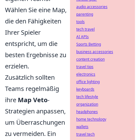
audio accessories
Wählen Sie eine Map,
parenting
die den Fähigkeiten
tools
tech travel
Ihrer Spieler
AI APIs
entspricht, um die
Sports Betting
business accessories
besten Ergebnisse zu
content creation
erzielen.
travel tips
electronics
Zusätzlich sollten
office lighting
Teams regelmäßig
keyboards
tech lifestyle
ihre
Map Veto
-
organization
Strategien anpassen,
headphones
home technology
um Überraschungen
wallets
zu vermeiden. Ein
travel tech