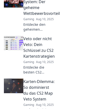
wie du garantiert
System: Der
gewinnst!
geheime
Verpasse nicht
Wettbewerbsvorteil
diese Insider-
Gaming
Aug 10, 2025
Tipps!
Entdecke den
geheimen
Wettbewerbsvorteil
Veto oder nicht
des CS2 Map Veto
Systems und hebe
Veto: Dein
dein Spiel auf das
Schlüssel zu CS2
nächste Level!
Kartenstrategien
Gaming
Aug 10, 2025
Entdecke die
besten CS2
Kartenstrategien!
Karten-Dilemma:
Veto oder nicht?
Finde heraus, wie
So dominierst
du das Spiel
du das CS2 Map
entscheidend
Veto System
beeinflussen
Gaming
Aug 10, 2025
kannst!