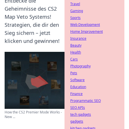
Entdecke die
Travel
Geheimnisse des CS2
Gaming
Map Veto Systems!
Sports
Strategien, die dir den
Web Development
Home Improvement
Sieg sichern – jetzt
Insurance
klicken und gewinnen!
Beauty
Health
Cars
Photography
Pets
Software
Education
Finance
Programmatic SEO
SEO APIs
How the CS2 Premier Mode Works -
tech gadgets
New ...
gadgets
kitchen gadgets