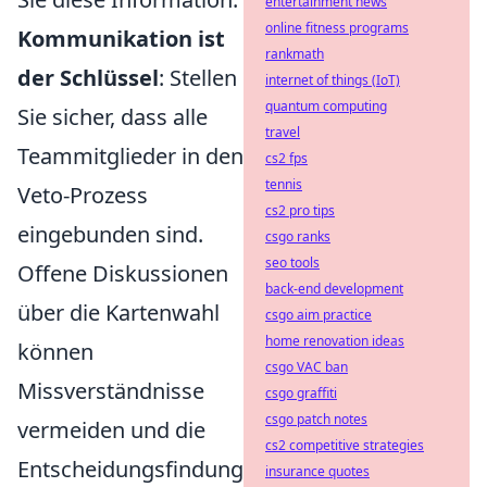
entertainment news
online fitness programs
Kommunikation ist
rankmath
der Schlüssel
: Stellen
internet of things (IoT)
quantum computing
Sie sicher, dass alle
travel
Teammitglieder in den
cs2 fps
tennis
Veto-Prozess
cs2 pro tips
eingebunden sind.
csgo ranks
seo tools
Offene Diskussionen
back-end development
über die Kartenwahl
csgo aim practice
home renovation ideas
können
csgo VAC ban
Missverständnisse
csgo graffiti
csgo patch notes
vermeiden und die
cs2 competitive strategies
Entscheidungsfindung
insurance quotes