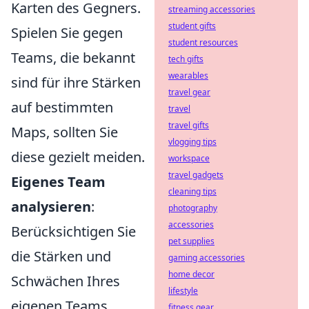
Karten des Gegners.
streaming accessories
student gifts
Spielen Sie gegen
student resources
Teams, die bekannt
tech gifts
wearables
sind für ihre Stärken
travel gear
auf bestimmten
travel
travel gifts
Maps, sollten Sie
vlogging tips
diese gezielt meiden.
workspace
travel gadgets
Eigenes Team
cleaning tips
analysieren
:
photography
accessories
Berücksichtigen Sie
pet supplies
die Stärken und
gaming accessories
home decor
Schwächen Ihres
lifestyle
eigenen Teams.
fitness gear